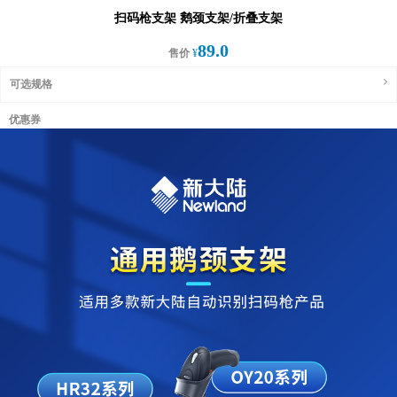
扫码枪支架 鹅颈支架/折叠支架
89.0
售价
¥
可选规格
优惠券